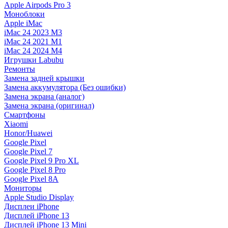
Apple Airpods Pro 3
Моноблоки
Apple iMac
iMac 24 2023 M3
iMac 24 2021 M1
iMac 24 2024 M4
Игрушки Labubu
Ремонты
Замена задней крышки
Замена аккумулятора (Без ошибки)
Замена экрана (аналог)
Замена экрана (оригинал)
Смартфоны
Xiaomi
Honor/Huawei
Google Pixel
Google Pixel 7
Google Pixel 9 Pro XL
Google Pixel 8 Pro
Google Pixel 8A
Мониторы
Apple Studio Display
Дисплеи iPhone
Дисплей iPhone 13
Дисплей iPhone 13 Mini