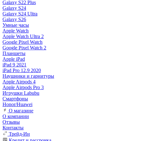
Galaxy S22 Plus
Galaxy S24
Galaxy S24 Ultra
Galaxy S26
Умные часы
Apple Watch
Apple Watch Ultra 2
Google Pixel Watch
Google Pixel Watch 2
Планшеты
Apple iPad
iPad 9 2021
iPad Pro 12.9 2020
Наушники и гарнитуры
Apple Airpods 4
Apple Airpods Pro 3
Игрушки Labubu
Смартфоны
Honor/Huawei
О магазине
О компании
Отзывы
Контакты
Трейд-Ин
Кредит и рассрочка