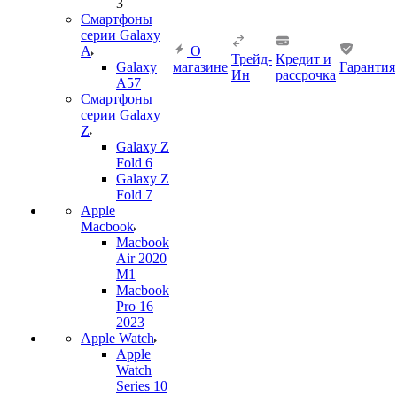
3
Смартфоны
серии Galaxy
A
О
Трейд-
Кредит и
Galaxy
магазине
Гарантия
Ин
рассрочка
A57
Смартфоны
серии Galaxy
Z
Galaxy Z
Fold 6
Galaxy Z
Fold 7
Apple
Macbook
Macbook
Air 2020
M1
Macbook
Pro 16
2023
Apple Watch
Apple
Watch
Series 10