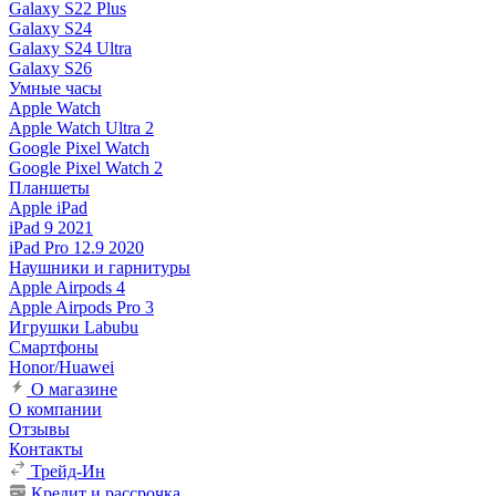
Galaxy S22 Plus
Galaxy S24
Galaxy S24 Ultra
Galaxy S26
Умные часы
Apple Watch
Apple Watch Ultra 2
Google Pixel Watch
Google Pixel Watch 2
Планшеты
Apple iPad
iPad 9 2021
iPad Pro 12.9 2020
Наушники и гарнитуры
Apple Airpods 4
Apple Airpods Pro 3
Игрушки Labubu
Смартфоны
Honor/Huawei
О магазине
О компании
Отзывы
Контакты
Трейд-Ин
Кредит и рассрочка