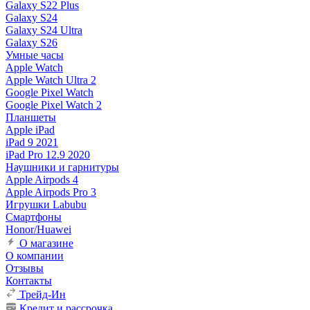
Galaxy S22 Plus
Galaxy S24
Galaxy S24 Ultra
Galaxy S26
Умные часы
Apple Watch
Apple Watch Ultra 2
Google Pixel Watch
Google Pixel Watch 2
Планшеты
Apple iPad
iPad 9 2021
iPad Pro 12.9 2020
Наушники и гарнитуры
Apple Airpods 4
Apple Airpods Pro 3
Игрушки Labubu
Смартфоны
Honor/Huawei
О магазине
О компании
Отзывы
Контакты
Трейд-Ин
Кредит и рассрочка