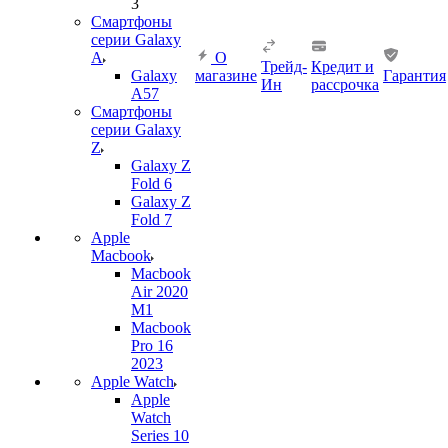
3
Смартфоны
серии Galaxy
A
О
Трейд-
Кредит и
Galaxy
магазине
Гарантия
Ин
рассрочка
A57
Смартфоны
серии Galaxy
Z
Galaxy Z
Fold 6
Galaxy Z
Fold 7
Apple
Macbook
Macbook
Air 2020
M1
Macbook
Pro 16
2023
Apple Watch
Apple
Watch
Series 10