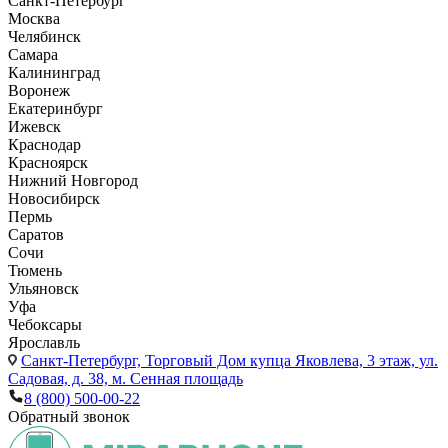
Санкт-Петербург
Москва
Челябинск
Самара
Калининград
Воронеж
Екатеринбург
Ижевск
Краснодар
Красноярск
Нижний Новгород
Новосибирск
Пермь
Саратов
Сочи
Тюмень
Ульяновск
Уфа
Чебоксары
Ярославль
Санкт-Петербург,
Торговый Дом купца Яковлева, 3 этаж, ул.
Садовая, д. 38, м. Сенная площадь
8 (800) 500-00-22
Обратный звонок