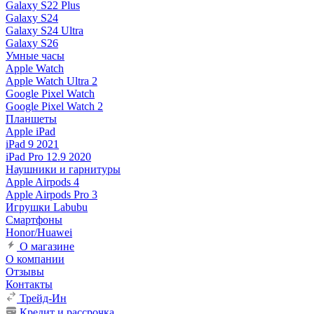
Galaxy S22 Plus
Galaxy S24
Galaxy S24 Ultra
Galaxy S26
Умные часы
Apple Watch
Apple Watch Ultra 2
Google Pixel Watch
Google Pixel Watch 2
Планшеты
Apple iPad
iPad 9 2021
iPad Pro 12.9 2020
Наушники и гарнитуры
Apple Airpods 4
Apple Airpods Pro 3
Игрушки Labubu
Смартфоны
Honor/Huawei
О магазине
О компании
Отзывы
Контакты
Трейд-Ин
Кредит и рассрочка