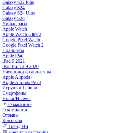
Galaxy S22 Plus
Galaxy S24
Galaxy S24 Ultra
Galaxy S26
Умные часы
Apple Watch
Apple Watch Ultra 2
Google Pixel Watch
Google Pixel Watch 2
Планшеты
Apple iPad
iPad 9 2021
iPad Pro 12.9 2020
Наушники и гарнитуры
Apple Airpods 4
Apple Airpods Pro 3
Игрушки Labubu
Смартфоны
Honor/Huawei
О магазине
О компании
Отзывы
Контакты
Трейд-Ин
Кредит и рассрочка