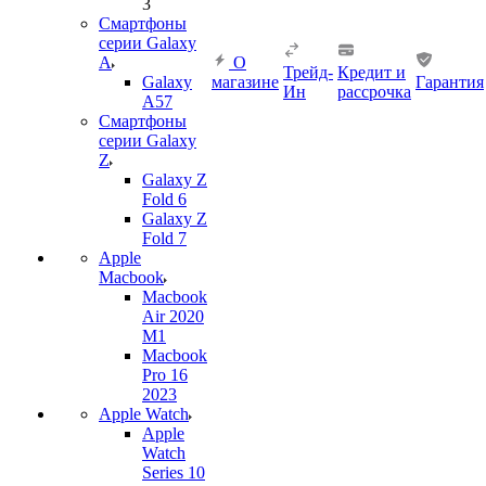
3
Смартфоны
серии Galaxy
A
О
Трейд-
Кредит и
Galaxy
магазине
Гарантия
Ин
рассрочка
A57
Смартфоны
серии Galaxy
Z
Galaxy Z
Fold 6
Galaxy Z
Fold 7
Apple
Macbook
Macbook
Air 2020
M1
Macbook
Pro 16
2023
Apple Watch
Apple
Watch
Series 10