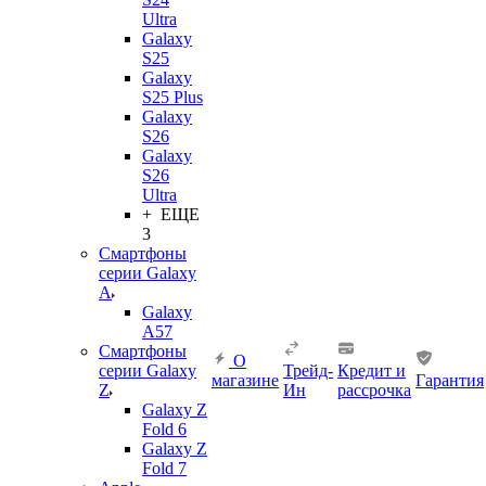
Ultra
Galaxy
S25
Galaxy
S25 Plus
Galaxy
S26
Galaxy
S26
Ultra
+ ЕЩЕ
3
Смартфоны
серии Galaxy
A
Galaxy
A57
Смартфоны
О
серии Galaxy
Трейд-
Кредит и
магазине
Гарантия
Z
Ин
рассрочка
Galaxy Z
Fold 6
Galaxy Z
Fold 7