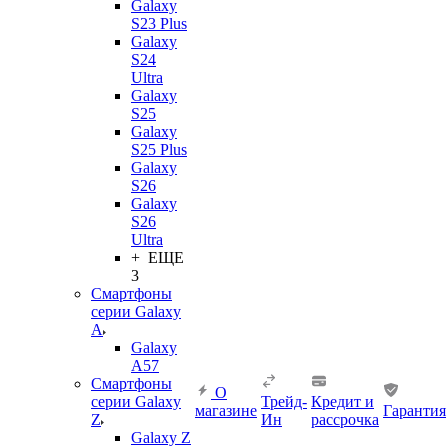
Galaxy
S23 Plus
Galaxy
S24
Ultra
Galaxy
S25
Galaxy
S25 Plus
Galaxy
S26
Galaxy
S26
Ultra
+ ЕЩЕ
3
Смартфоны
серии Galaxy
A
Galaxy
A57
Смартфоны
О
серии Galaxy
Трейд-
Кредит и
магазине
Гарантия
Z
Ин
рассрочка
Galaxy Z