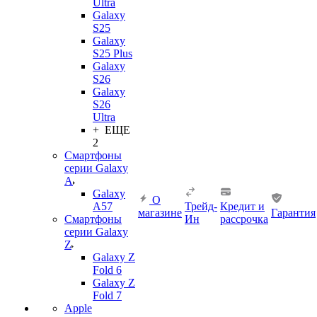
Ultra
Galaxy
S25
Galaxy
S25 Plus
Galaxy
S26
Galaxy
S26
Ultra
+ ЕЩЕ
2
Смартфоны
серии Galaxy
A
Galaxy
О
A57
Трейд-
Кредит и
магазине
Гарантия
Смартфоны
Ин
рассрочка
серии Galaxy
Z
Galaxy Z
Fold 6
Galaxy Z
Fold 7
Apple