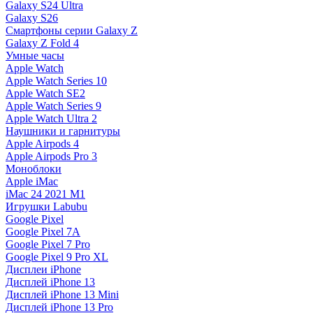
Galaxy S24 Ultra
Galaxy S26
Смартфоны серии Galaxy Z
Galaxy Z Fold 4
Умные часы
Apple Watch
Apple Watch Series 10
Apple Watch SE2
Apple Watch Series 9
Apple Watch Ultra 2
Наушники и гарнитуры
Apple Airpods 4
Apple Airpods Pro 3
Моноблоки
Apple iMac
iMac 24 2021 M1
Игрушки Labubu
Google Pixel
Google Pixel 7А
Google Pixel 7 Pro
Google Pixel 9 Pro XL
Дисплеи iPhone
Дисплей iPhone 13
Дисплей iPhone 13 Mini
Дисплей iPhone 13 Pro