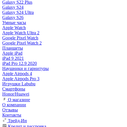
Galaxy S22 Plus
Galaxy S24
Galaxy S24 Ultra
Galaxy S26
Умные часы
Apple Watch
Apple Watch Ultra 2
Google Pixel Watch
Google Pixel Watch 2
Планшеты
Apple iPad
iPad 9 2021
iPad Pro 12.9 2020
Наушники и гарнитуры
Apple Airpods 4
Apple Airpods Pro 3
Игрушки Labubu
Смартфоны
Honor/Huawei
О магазине
О компании
Отзывы
Контакты
Трейд-Ин
Кредит и рассрочка