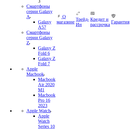
3
Смартфоны
серии Galaxy
A
О
Трейд-
Кредит и
Galaxy
магазине
Гарантия
Ин
рассрочка
A57
Смартфоны
серии Galaxy
Z
Galaxy Z
Fold 6
Galaxy Z
Fold 7
Apple
Macbook
Macbook
Air 2020
M1
Macbook
Pro 16
2023
Apple Watch
Apple
Watch
Series 10