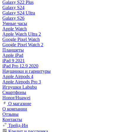
Galaxy S22 Plus
Galaxy S24
Galaxy S24 Ultra
Galaxy S26
Умные часы
Apple Watch
Apple Watch Ultra 2
Google Pixel Watch
Google Pixel Watch 2
Планшеты
Apple iPad
iPad 9 2021
iPad Pro 12.9 2020
Наушники и гарнитуры
Apple Airpods 4
Apple Airpods Pro 3
Игрушки Labubu
Смартфоны
Honor/Huawei
О магазине
О компании
Отзывы
Контакты
Трейд-Ин
Кредит и рассрочка