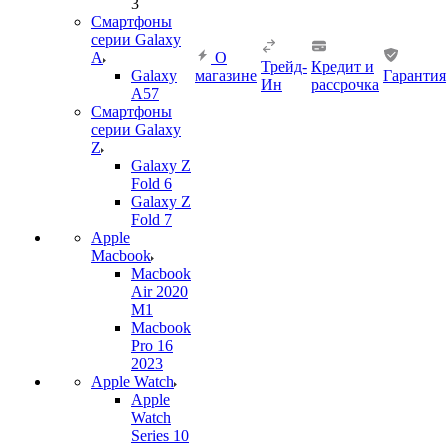
3
Смартфоны
серии Galaxy
A
О
Трейд-
Кредит и
Galaxy
магазине
Гарантия
Ин
рассрочка
A57
Смартфоны
серии Galaxy
Z
Galaxy Z
Fold 6
Galaxy Z
Fold 7
Apple
Macbook
Macbook
Air 2020
M1
Macbook
Pro 16
2023
Apple Watch
Apple
Watch
Series 10