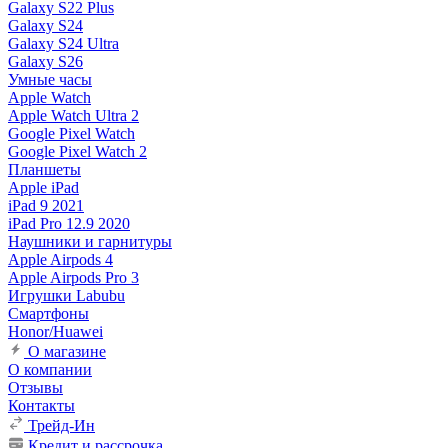
Galaxy S22 Plus
Galaxy S24
Galaxy S24 Ultra
Galaxy S26
Умные часы
Apple Watch
Apple Watch Ultra 2
Google Pixel Watch
Google Pixel Watch 2
Планшеты
Apple iPad
iPad 9 2021
iPad Pro 12.9 2020
Наушники и гарнитуры
Apple Airpods 4
Apple Airpods Pro 3
Игрушки Labubu
Смартфоны
Honor/Huawei
О магазине
О компании
Отзывы
Контакты
Трейд-Ин
Кредит и рассрочка