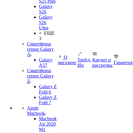
S25 Plus
Galaxy
S26
Galaxy
S26
Ultra
+ ЕЩЕ
3
Смартфоны
серии Galaxy
A
О
Galaxy
Трейд-
Кредит и
магазине
Гарантия
A57
Ин
рассрочка
Смартфоны
серии Galaxy
Z
Galaxy Z
Fold 6
Galaxy Z
Fold 7
Apple
Macbook
Macbook
Air 2020
M1