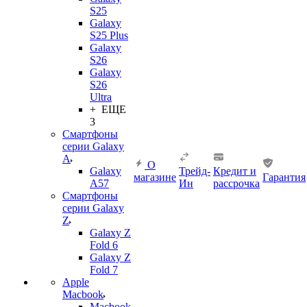
S25
Galaxy
S25 Plus
Galaxy
S26
Galaxy
S26
Ultra
+ ЕЩЕ
3
Смартфоны
серии Galaxy
A
О
Galaxy
Трейд-
Кредит и
магазине
Гарантия
A57
Ин
рассрочка
Смартфоны
серии Galaxy
Z
Galaxy Z
Fold 6
Galaxy Z
Fold 7
Apple
Macbook
Macbook