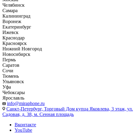
Челябинск
Самара
Калининград
Воронеж
Екатеринбург
Ижевск
Краснодар
Красноярск
Нижний Новгород
Новосибирск
Пермь
Саратов
Сочи
Тюмень
Ульяновск
Уфа
Чебоксары
Ярославль
info@miraphone.ru
Санкт-Петербург,
Торговый Дом купца Яковлева, 3 этаж, ул.
Садовая, д. 38, м. Сенная площадь
Вконтакте
YouTube