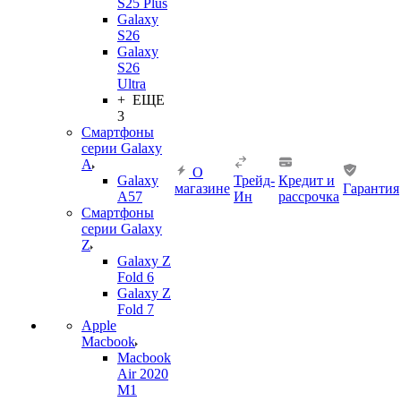
S25 Plus
Galaxy
S26
Galaxy
S26
Ultra
+ ЕЩЕ
3
Смартфоны
серии Galaxy
A
О
Galaxy
Трейд-
Кредит и
магазине
Гарантия
A57
Ин
рассрочка
Смартфоны
серии Galaxy
Z
Galaxy Z
Fold 6
Galaxy Z
Fold 7
Apple
Macbook
Macbook
Air 2020
M1