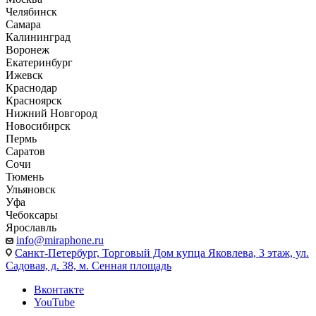
Челябинск
Самара
Калининград
Воронеж
Екатеринбург
Ижевск
Краснодар
Красноярск
Нижний Новгород
Новосибирск
Пермь
Саратов
Сочи
Тюмень
Ульяновск
Уфа
Чебоксары
Ярославль
info@miraphone.ru
Санкт-Петербург,
Торговый Дом купца Яковлева, 3 этаж, ул.
Садовая, д. 38, м. Сенная площадь
Вконтакте
YouTube