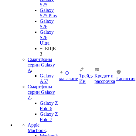
S25
Galaxy
S25 Plus
Galaxy
S26
Galaxy
S26
Ultra
+ ЕЩЕ
3
Смартфоны
серии Galaxy
A
О
Galaxy
Трейд-
Кредит и
магазине
Гарантия
A57
Ин
рассрочка
Смартфоны
серии Galaxy
Z
Galaxy Z
Fold 6
Galaxy Z
Fold 7
Apple
Macbook
Macbook