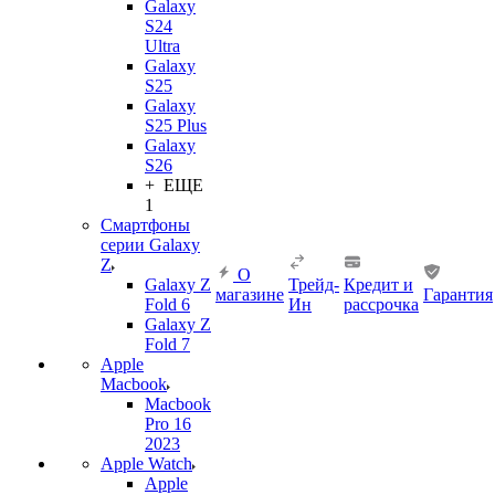
Galaxy
S24
Ultra
Galaxy
S25
Galaxy
S25 Plus
Galaxy
S26
+ ЕЩЕ
1
Смартфоны
серии Galaxy
Z
О
Galaxy Z
Трейд-
Кредит и
магазине
Гарантия
Fold 6
Ин
рассрочка
Galaxy Z
Fold 7
Apple
Macbook
Macbook
Pro 16
2023
Apple Watch
Apple