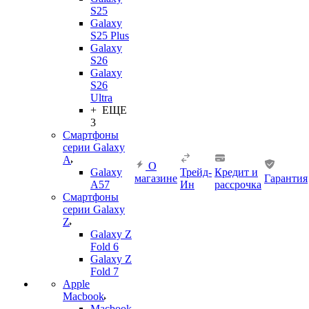
S25
Galaxy
S25 Plus
Galaxy
S26
Galaxy
S26
Ultra
+ ЕЩЕ
3
Смартфоны
серии Galaxy
A
О
Galaxy
Трейд-
Кредит и
магазине
Гарантия
A57
Ин
рассрочка
Смартфоны
серии Galaxy
Z
Galaxy Z
Fold 6
Galaxy Z
Fold 7
Apple
Macbook
Macbook