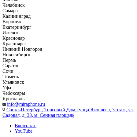
Челябинск
Самара
Калининград
Воронеж
Екатеринбург
Ижевск
Краснодар
Красноярск
Нижний Новгород
Новосибирск
Пермь
Саратов
Сочи
Тюмень
Ульяновск
Уфа
Чебоксары
Ярославль
info@miraphone.ru
Санкт-Петербург,
Торговый Дом купца Яковлева, 3 этаж, ул.
Садовая, д. 38, м. Сенная площадь
Вконтакте
YouTube