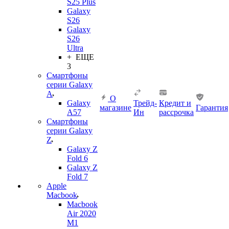
S25 Plus
Galaxy
S26
Galaxy
S26
Ultra
+ ЕЩЕ
3
Смартфоны
серии Galaxy
A
О
Galaxy
Трейд-
Кредит и
магазине
Гарантия
A57
Ин
рассрочка
Смартфоны
серии Galaxy
Z
Galaxy Z
Fold 6
Galaxy Z
Fold 7
Apple
Macbook
Macbook
Air 2020
M1