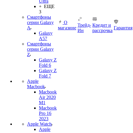
Ultra
+ ЕЩЕ
3
Смартфоны
серии Galaxy
О
Трейд-
Кредит и
A
магазине
Гарантия
Ин
рассрочка
Galaxy
A57
Смартфоны
серии Galaxy
Z
Galaxy Z
Fold 6
Galaxy Z
Fold 7
Apple
Macbook
Macbook
Air 2020
M1
Macbook
Pro 16
2023
Apple Watch
Apple