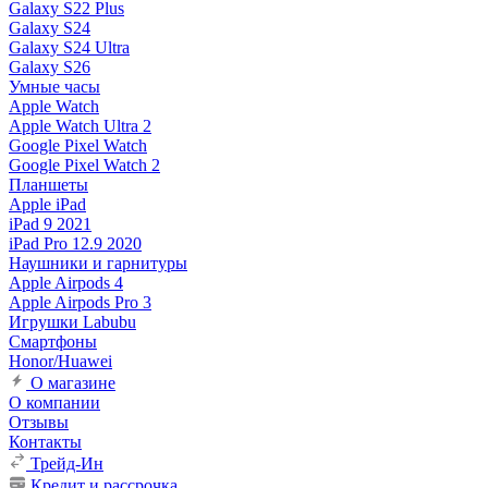
Galaxy S22 Plus
Galaxy S24
Galaxy S24 Ultra
Galaxy S26
Умные часы
Apple Watch
Apple Watch Ultra 2
Google Pixel Watch
Google Pixel Watch 2
Планшеты
Apple iPad
iPad 9 2021
iPad Pro 12.9 2020
Наушники и гарнитуры
Apple Airpods 4
Apple Airpods Pro 3
Игрушки Labubu
Смартфоны
Honor/Huawei
О магазине
О компании
Отзывы
Контакты
Трейд-Ин
Кредит и рассрочка