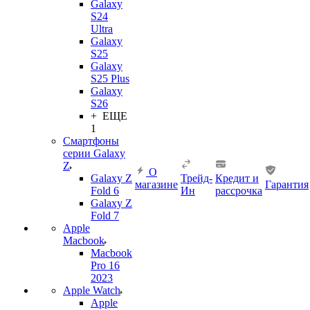
Galaxy
S24
Ultra
Galaxy
S25
Galaxy
S25 Plus
Galaxy
S26
+ ЕЩЕ
1
Смартфоны
серии Galaxy
Z
О
Galaxy Z
Трейд-
Кредит и
магазине
Гарантия
Fold 6
Ин
рассрочка
Galaxy Z
Fold 7
Apple
Macbook
Macbook
Pro 16
2023
Apple Watch
Apple