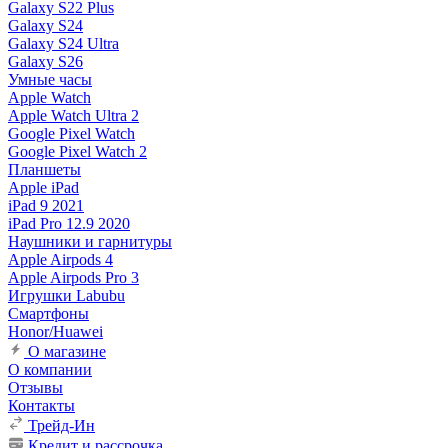
Galaxy S22 Plus
Galaxy S24
Galaxy S24 Ultra
Galaxy S26
Умные часы
Apple Watch
Apple Watch Ultra 2
Google Pixel Watch
Google Pixel Watch 2
Планшеты
Apple iPad
iPad 9 2021
iPad Pro 12.9 2020
Наушники и гарнитуры
Apple Airpods 4
Apple Airpods Pro 3
Игрушки Labubu
Смартфоны
Honor/Huawei
О магазине
О компании
Отзывы
Контакты
Трейд-Ин
Кредит и рассрочка