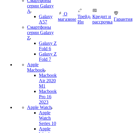
Смартфоны
серии Galaxy
A
О
Galaxy
Трейд-
Кредит и
магазине
Гарантия
A57
Ин
рассрочка
Смартфоны
серии Galaxy
Z
Galaxy Z
Fold 6
Galaxy Z
Fold 7
Apple
Macbook
Macbook
Air 2020
M1
Macbook
Pro 16
2023
Apple Watch
Apple
Watch
Series 10
Apple