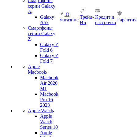
Смартфоны
серии Galaxy
A
О
Galaxy
Трейд-
Кредит и
магазине
Гарантия
A57
Ин
рассрочка
Смартфоны
серии Galaxy
Z
Galaxy Z
Fold 6
Galaxy Z
Fold 7
Apple
Macbook
Macbook
Air 2020
M1
Macbook
Pro 16
2023
Apple Watch
Apple
Watch
Series 10
Apple