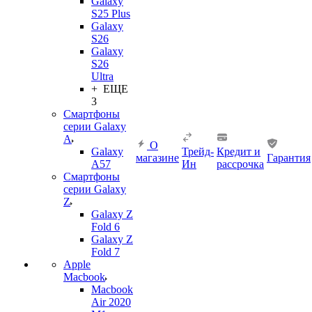
Galaxy
S25 Plus
Galaxy
S26
Galaxy
S26
Ultra
+ ЕЩЕ
3
Смартфоны
серии Galaxy
A
О
Galaxy
Трейд-
Кредит и
магазине
Гарантия
A57
Ин
рассрочка
Смартфоны
серии Galaxy
Z
Galaxy Z
Fold 6
Galaxy Z
Fold 7
Apple
Macbook
Macbook
Air 2020