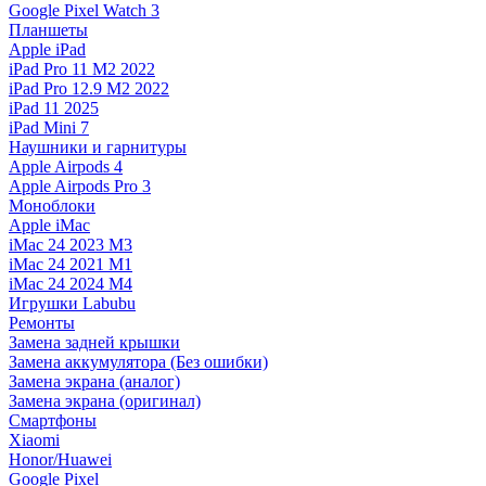
Google Pixel Watch 3
Планшеты
Apple iPad
iPad Pro 11 M2 2022
iPad Pro 12.9 M2 2022
iPad 11 2025
iPad Mini 7
Наушники и гарнитуры
Apple Airpods 4
Apple Airpods Pro 3
Моноблоки
Apple iMac
iMac 24 2023 M3
iMac 24 2021 M1
iMac 24 2024 M4
Игрушки Labubu
Ремонты
Замена задней крышки
Замена аккумулятора (Без ошибки)
Замена экрана (аналог)
Замена экрана (оригинал)
Смартфоны
Xiaomi
Honor/Huawei
Google Pixel