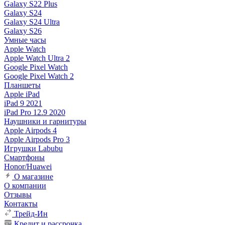
Galaxy S22 Plus
Galaxy S24
Galaxy S24 Ultra
Galaxy S26
Умные часы
Apple Watch
Apple Watch Ultra 2
Google Pixel Watch
Google Pixel Watch 2
Планшеты
Apple iPad
iPad 9 2021
iPad Pro 12.9 2020
Наушники и гарнитуры
Apple Airpods 4
Apple Airpods Pro 3
Игрушки Labubu
Смартфоны
Honor/Huawei
О магазине
О компании
Отзывы
Контакты
Трейд-Ин
Кредит и рассрочка