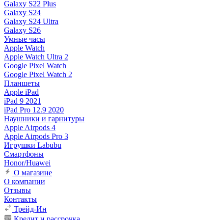
Galaxy S22 Plus
Galaxy S24
Galaxy S24 Ultra
Galaxy S26
Умные часы
Apple Watch
Apple Watch Ultra 2
Google Pixel Watch
Google Pixel Watch 2
Планшеты
Apple iPad
iPad 9 2021
iPad Pro 12.9 2020
Наушники и гарнитуры
Apple Airpods 4
Apple Airpods Pro 3
Игрушки Labubu
Смартфоны
Honor/Huawei
О магазине
О компании
Отзывы
Контакты
Трейд-Ин
Кредит и рассрочка