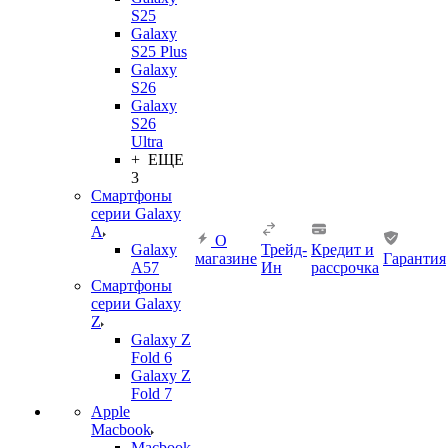
S25
Galaxy
S25 Plus
Galaxy
S26
Galaxy
S26
Ultra
+ ЕЩЕ
3
Смартфоны
серии Galaxy
A
О
Galaxy
Трейд-
Кредит и
магазине
Гарантия
A57
Ин
рассрочка
Смартфоны
серии Galaxy
Z
Galaxy Z
Fold 6
Galaxy Z
Fold 7
Apple
Macbook
Macbook