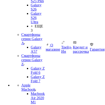
S25 Plus
Galaxy
S26
Galaxy
S26
Ultra
+ ЕЩЕ
3
Смартфоны
серии Galaxy
A
О
Galaxy
Трейд-
Кредит и
магазине
Гарантия
A57
Ин
рассрочка
Смартфоны
серии Galaxy
Z
Galaxy Z
Fold 6
Galaxy Z
Fold 7
Apple
Macbook
Macbook
Air 2020
M1