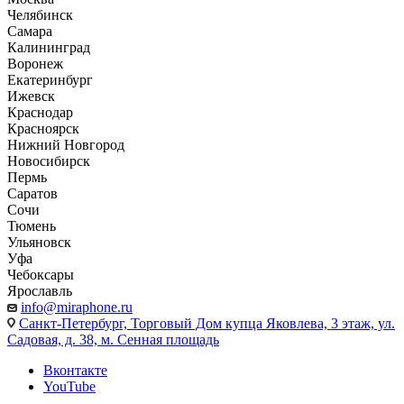
Челябинск
Самара
Калининград
Воронеж
Екатеринбург
Ижевск
Краснодар
Красноярск
Нижний Новгород
Новосибирск
Пермь
Саратов
Сочи
Тюмень
Ульяновск
Уфа
Чебоксары
Ярославль
info@miraphone.ru
Санкт-Петербург,
Торговый Дом купца Яковлева, 3 этаж, ул.
Садовая, д. 38, м. Сенная площадь
Вконтакте
YouTube