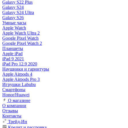
Galaxy S22 Plus
Galaxy S24
Galaxy S24 Ultra
Galaxy S26
Умные часы
Apple Watch
Apple Watch Ultra 2
Google Pixel Watch
Google Pixel Watch 2
Планшеты
Apple iPad
iPad 9 2021
iPad Pro 12.9 2020
Наушники и гарнитуры
Apple Airpods 4
Apple Airpods Pro 3
Игрушки Labubu
Смартфоны
Honor/Huawei
О магазине
О компании
Отзывы
Контакты
Трейд-Ин
Кредит и рассрочка