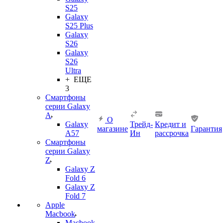
S25
Galaxy
S25 Plus
Galaxy
S26
Galaxy
S26
Ultra
+ ЕЩЕ
3
Смартфоны
серии Galaxy
A
О
Galaxy
Трейд-
Кредит и
магазине
Гарантия
A57
Ин
рассрочка
Смартфоны
серии Galaxy
Z
Galaxy Z
Fold 6
Galaxy Z
Fold 7
Apple
Macbook
Macbook