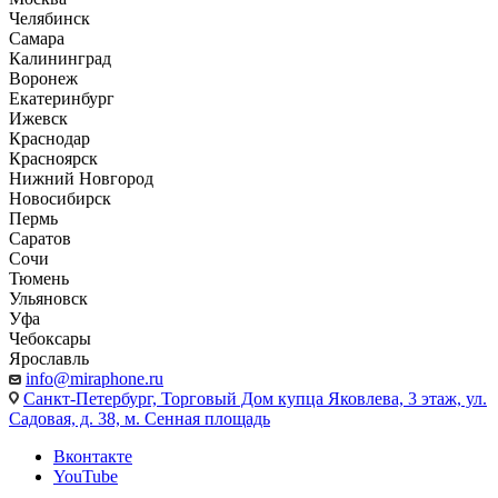
Челябинск
Самара
Калининград
Воронеж
Екатеринбург
Ижевск
Краснодар
Красноярск
Нижний Новгород
Новосибирск
Пермь
Саратов
Сочи
Тюмень
Ульяновск
Уфа
Чебоксары
Ярославль
info@miraphone.ru
Санкт-Петербург,
Торговый Дом купца Яковлева, 3 этаж, ул.
Садовая, д. 38, м. Сенная площадь
Вконтакте
YouTube