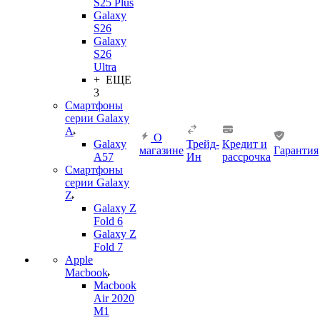
S25 Plus
Galaxy
S26
Galaxy
S26
Ultra
+ ЕЩЕ
3
Смартфоны
серии Galaxy
A
О
Galaxy
Трейд-
Кредит и
магазине
Гарантия
A57
Ин
рассрочка
Смартфоны
серии Galaxy
Z
Galaxy Z
Fold 6
Galaxy Z
Fold 7
Apple
Macbook
Macbook
Air 2020
M1