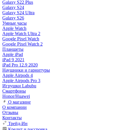
Galaxy S22 Plus
Galaxy S24
Galaxy S24 Ultra
Galaxy S26
Умные часы
Apple Watch
Apple Watch Ultra 2
Google Pixel Watch
Google Pixel Watch 2
Планшеты
Apple iPad
iPad 9 2021
iPad Pro 12.9 2020
Наушники и гарнитуры
Apple Airpods 4
Apple Airpods Pro 3
Игрушки Labubu
Смартфоны
Honor/Huawei
О магазине
О компании
Отзывы
Контакты
Трейд-Ин
Кредит и рассрочка