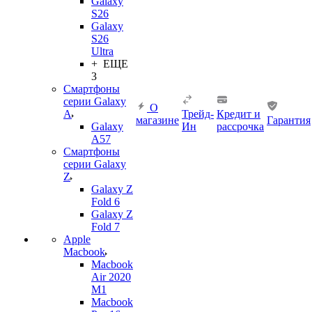
Galaxy
S26
Galaxy
S26
Ultra
+ ЕЩЕ
3
Смартфоны
серии Galaxy
О
A
Трейд-
Кредит и
магазине
Гарантия
Galaxy
Ин
рассрочка
A57
Смартфоны
серии Galaxy
Z
Galaxy Z
Fold 6
Galaxy Z
Fold 7
Apple
Macbook
Macbook
Air 2020
M1
Macbook