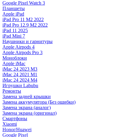
Google Pixel Watch 3
Планшеты
Apple iPad
iPad Pro 11 M2 2022
iPad Pro 12.9 M2 2022
iPad 11 2025
iPad Mini 7
Наушники и гарнитуры
Apple Airpods 4
Apple Airpods Pro 3
Моноблоки
Apple iMac
iMac 24 2023 M3
iMac 24 2021 M1
iMac 24 2024 M4
Игрушки Labubu
Ремонты
Замена задней крышки
Замена аккумулятора (Без ошибки)
Замена экрана (аналог)
Замена экрана (оригинал)
Смартфоны
Xiaomi
Honor/Huawei
Google Pixel