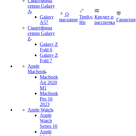
Смартфоны
серии Galaxy
A
О
Galaxy
Трейд-
Кредит и
магазине
Гарантия
A57
Ин
рассрочка
Смартфоны
серии Galaxy
Z
Galaxy Z
Fold 6
Galaxy Z
Fold 7
Apple
Macbook
Macbook
Air 2020
M1
Macbook
Pro 16
2023
Apple Watch
Apple
Watch
Series 10
Apple