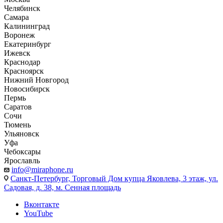
Челябинск
Самара
Калининград
Воронеж
Екатеринбург
Ижевск
Краснодар
Красноярск
Нижний Новгород
Новосибирск
Пермь
Саратов
Сочи
Тюмень
Ульяновск
Уфа
Чебоксары
Ярославль
info@miraphone.ru
Санкт-Петербург,
Торговый Дом купца Яковлева, 3 этаж, ул.
Садовая, д. 38, м. Сенная площадь
Вконтакте
YouTube