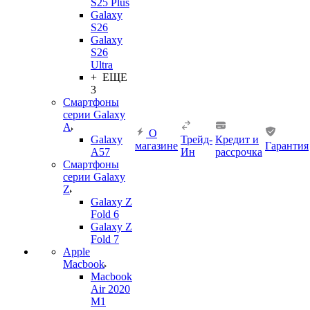
S25 Plus
Galaxy
S26
Galaxy
S26
Ultra
+ ЕЩЕ
3
Смартфоны
серии Galaxy
A
О
Galaxy
Трейд-
Кредит и
магазине
Гарантия
A57
Ин
рассрочка
Смартфоны
серии Galaxy
Z
Galaxy Z
Fold 6
Galaxy Z
Fold 7
Apple
Macbook
Macbook
Air 2020
M1