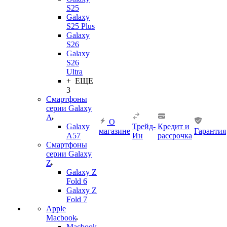
S25
Galaxy
S25 Plus
Galaxy
S26
Galaxy
S26
Ultra
+ ЕЩЕ
3
Смартфоны
серии Galaxy
A
О
Galaxy
Трейд-
Кредит и
магазине
Гарантия
A57
Ин
рассрочка
Смартфоны
серии Galaxy
Z
Galaxy Z
Fold 6
Galaxy Z
Fold 7
Apple
Macbook
Macbook