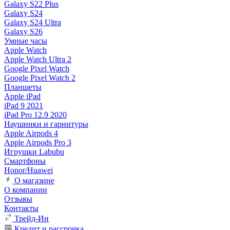
Galaxy S22 Plus
Galaxy S24
Galaxy S24 Ultra
Galaxy S26
Умные часы
Apple Watch
Apple Watch Ultra 2
Google Pixel Watch
Google Pixel Watch 2
Планшеты
Apple iPad
iPad 9 2021
iPad Pro 12.9 2020
Наушники и гарнитуры
Apple Airpods 4
Apple Airpods Pro 3
Игрушки Labubu
Смартфоны
Honor/Huawei
О магазине
О компании
Отзывы
Контакты
Трейд-Ин
Кредит и рассрочка