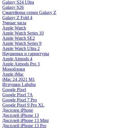
Galaxy S24 Ultra
Galaxy S26
Смартфоны серии Galaxy Z
Galaxy Z Fold 4
Умные часы
Apple Watch
Apple Watch Series 10
Apple Watch SE2
Apple Watch Series 9
Apple Watch Ultra 2
Наушники и гарнитуры
Apple Airpods 4
Apple Airpods Pro 3
Моноблоки
Apple iMac
iMac 24 2021 M1
Игрушки Labubu
Google Pixel
Google Pixel 7А
Google Pixel 7 Pro
Google Pixel 9 Pro XL
Дисплеи iPhone
Дисплей iPhone 13
Дисплей iPhone 13 Mini
Дисплей iPhone 13 Pro