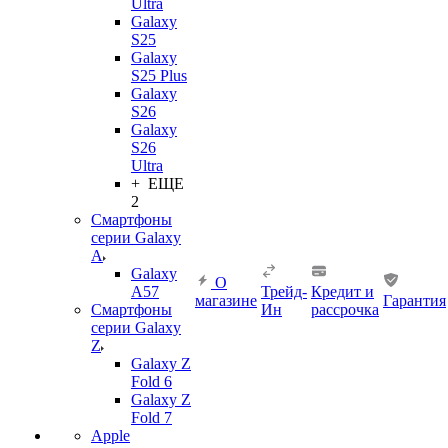
Ultra
Galaxy
S25
Galaxy
S25 Plus
Galaxy
S26
Galaxy
S26
Ultra
+ ЕЩЕ
2
Смартфоны
серии Galaxy
A
Galaxy
О
A57
Трейд-
Кредит и
магазине
Гарантия
Смартфоны
Ин
рассрочка
серии Galaxy
Z
Galaxy Z
Fold 6
Galaxy Z
Fold 7
Apple