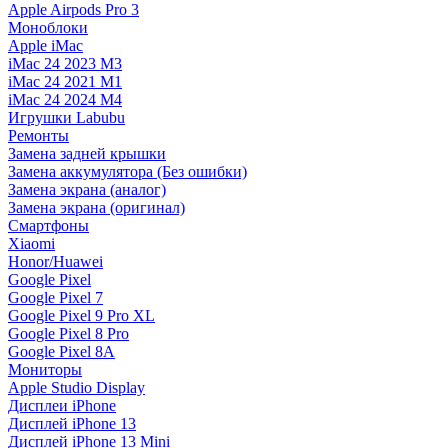
Apple Airpods Pro 3
Моноблоки
Apple iMac
iMac 24 2023 M3
iMac 24 2021 M1
iMac 24 2024 M4
Игрушки Labubu
Ремонты
Замена задней крышки
Замена аккумулятора (Без ошибки)
Замена экрана (аналог)
Замена экрана (оригинал)
Смартфоны
Xiaomi
Honor/Huawei
Google Pixel
Google Pixel 7
Google Pixel 9 Pro XL
Google Pixel 8 Pro
Google Pixel 8A
Мониторы
Apple Studio Display
Дисплеи iPhone
Дисплей iPhone 13
Дисплей iPhone 13 Mini