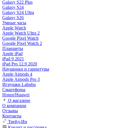
Galaxy S22 Plus
Galaxy S24
Galaxy S24 Ultra
Galaxy S26
Умные часы
Apple Watch
Apple Watch Ultra 2
Google Pixel Watch
Google Pixel Watch 2
Планшеты
Apple iPad
iPad 9 2021
iPad Pro 12.9 2020
Наушники и гарнитуры
Apple Airpods 4
Apple Airpods Pro 3
Игрушки Labubu
Смартфоны
Honor/Huawei
О магазине
О компании
Отзывы
Контакты
Трейд-Ин
Кредит и рассрочка