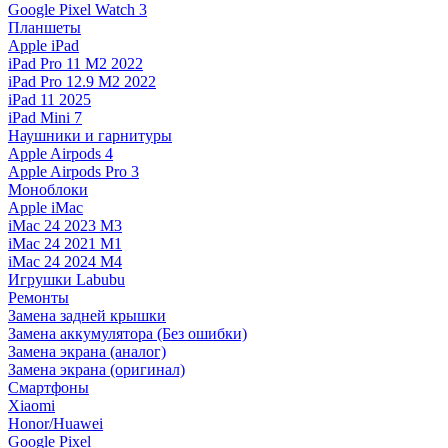
Google Pixel Watch 3
Планшеты
Apple iPad
iPad Pro 11 M2 2022
iPad Pro 12.9 M2 2022
iPad 11 2025
iPad Mini 7
Наушники и гарнитуры
Apple Airpods 4
Apple Airpods Pro 3
Моноблоки
Apple iMac
iMac 24 2023 M3
iMac 24 2021 M1
iMac 24 2024 M4
Игрушки Labubu
Ремонты
Замена задней крышки
Замена аккумулятора (Без ошибки)
Замена экрана (аналог)
Замена экрана (оригинал)
Смартфоны
Xiaomi
Honor/Huawei
Google Pixel