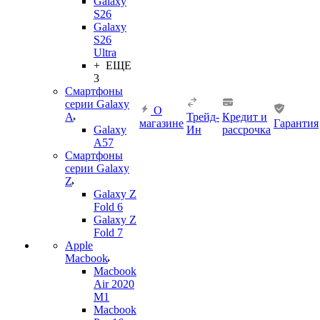
Galaxy
S26
Galaxy
S26
Ultra
+ ЕЩЕ
3
Смартфоны
серии Galaxy
О
A
Трейд-
Кредит и
магазине
Гарантия
Galaxy
Ин
рассрочка
A57
Смартфоны
серии Galaxy
Z
Galaxy Z
Fold 6
Galaxy Z
Fold 7
Apple
Macbook
Macbook
Air 2020
M1
Macbook