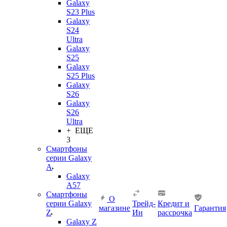
Galaxy
S23 Plus
Galaxy
S24
Ultra
Galaxy
S25
Galaxy
S25 Plus
Galaxy
S26
Galaxy
S26
Ultra
+ ЕЩЕ
3
Смартфоны
серии Galaxy
A
Galaxy
A57
Смартфоны
О
серии Galaxy
Трейд-
Кредит и
магазине
Гарантия
Z
Ин
рассрочка
Galaxy Z