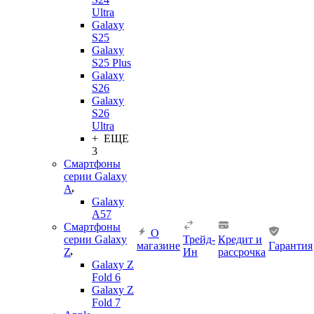
Ultra
Galaxy
S25
Galaxy
S25 Plus
Galaxy
S26
Galaxy
S26
Ultra
+ ЕЩЕ
3
Смартфоны
серии Galaxy
A
Galaxy
A57
Смартфоны
О
серии Galaxy
Трейд-
Кредит и
магазине
Гарантия
Z
Ин
рассрочка
Galaxy Z
Fold 6
Galaxy Z
Fold 7