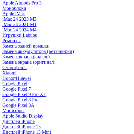
Apple Airpods Pro 3
Моноблоки
Apple iMac
iMac 24 2023 M3
iMac 24 2021 M1
iMac 24 2024 M4
Игрушки Labubu
Ремонты
Замена задней крышки
Замена аккумулятора (Без ошибки)
Замена экрана (аналог)
Замена экрана (оригинал)
Смартфоны
Xiaomi
Honor/Huawei
Google Pixel
Google Pixel 7
Google Pixel 9 Pro XL
Google Pixel 8 Pro
Google Pixel 8A
Мониторы
Apple Studio Display
Дисплеи iPhone
Дисплей iPhone 13
Дисплей iPhone 13 Mini