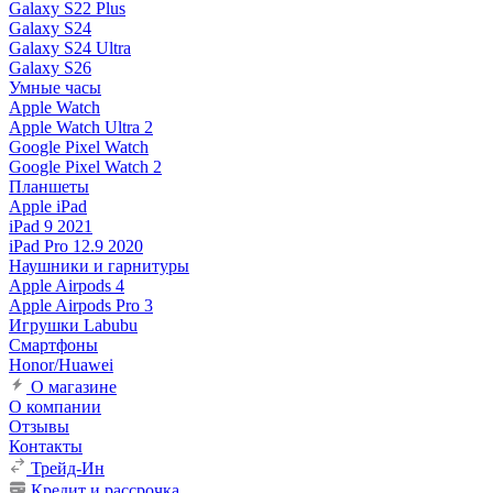
Galaxy S22 Plus
Galaxy S24
Galaxy S24 Ultra
Galaxy S26
Умные часы
Apple Watch
Apple Watch Ultra 2
Google Pixel Watch
Google Pixel Watch 2
Планшеты
Apple iPad
iPad 9 2021
iPad Pro 12.9 2020
Наушники и гарнитуры
Apple Airpods 4
Apple Airpods Pro 3
Игрушки Labubu
Смартфоны
Honor/Huawei
О магазине
О компании
Отзывы
Контакты
Трейд-Ин
Кредит и рассрочка