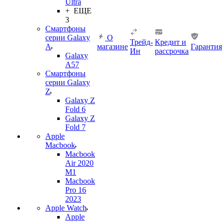
Ultra
+ ЕЩЕ
3
Смартфоны
серии Galaxy
О
Трейд-
Кредит и
A
магазине
Гарантия
Ин
рассрочка
Galaxy
A57
Смартфоны
серии Galaxy
Z
Galaxy Z
Fold 6
Galaxy Z
Fold 7
Apple
Macbook
Macbook
Air 2020
M1
Macbook
Pro 16
2023
Apple Watch
Apple