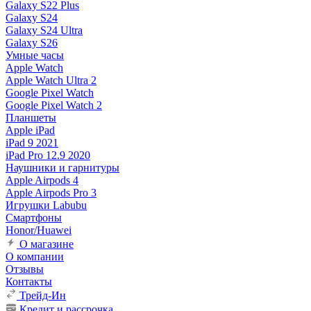
Galaxy S22 Plus
Galaxy S24
Galaxy S24 Ultra
Galaxy S26
Умные часы
Apple Watch
Apple Watch Ultra 2
Google Pixel Watch
Google Pixel Watch 2
Планшеты
Apple iPad
iPad 9 2021
iPad Pro 12.9 2020
Наушники и гарнитуры
Apple Airpods 4
Apple Airpods Pro 3
Игрушки Labubu
Смартфоны
Honor/Huawei
О магазине
О компании
Отзывы
Контакты
Трейд-Ин
Кредит и рассрочка