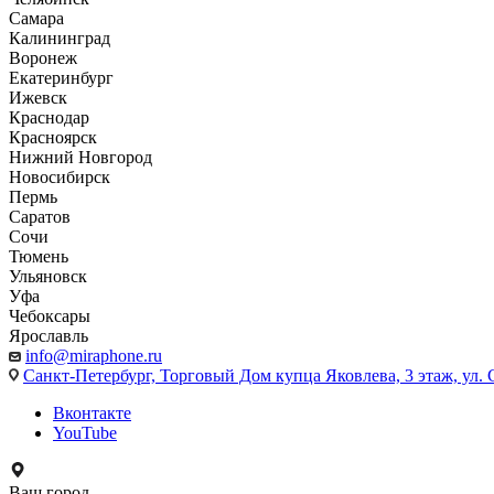
Самара
Калининград
Воронеж
Екатеринбург
Ижевск
Краснодар
Красноярск
Нижний Новгород
Новосибирск
Пермь
Саратов
Сочи
Тюмень
Ульяновск
Уфа
Чебоксары
Ярославль
info@miraphone.ru
Санкт-Петербург,
Торговый Дом купца Яковлева, 3 этаж, ул. С
Вконтакте
YouTube
Ваш город