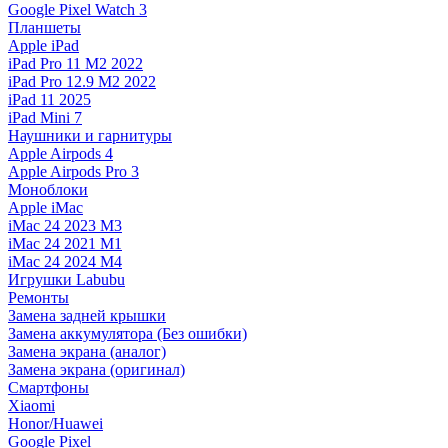
Google Pixel Watch 3
Планшеты
Apple iPad
iPad Pro 11 M2 2022
iPad Pro 12.9 M2 2022
iPad 11 2025
iPad Mini 7
Наушники и гарнитуры
Apple Airpods 4
Apple Airpods Pro 3
Моноблоки
Apple iMac
iMac 24 2023 M3
iMac 24 2021 M1
iMac 24 2024 M4
Игрушки Labubu
Ремонты
Замена задней крышки
Замена аккумулятора (Без ошибки)
Замена экрана (аналог)
Замена экрана (оригинал)
Смартфоны
Xiaomi
Honor/Huawei
Google Pixel