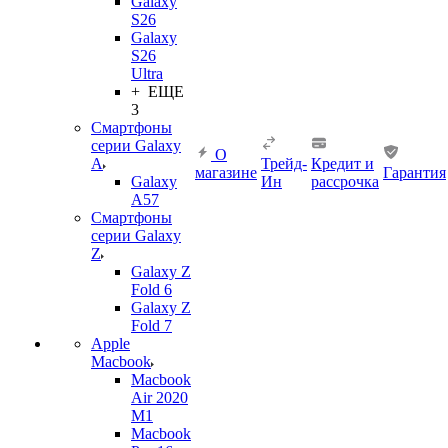
Galaxy
S26
Galaxy
S26
Ultra
+ ЕЩЕ
3
Смартфоны
серии Galaxy
О
A
Трейд-
Кредит и
магазине
Гарантия
Galaxy
Ин
рассрочка
A57
Смартфоны
серии Galaxy
Z
Galaxy Z
Fold 6
Galaxy Z
Fold 7
Apple
Macbook
Macbook
Air 2020
M1
Macbook