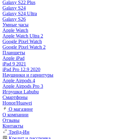
Galaxy S22 Plus
Galaxy S24
Galaxy S24 Ultra
Galaxy S26
Умные часы
Apple Watch
Apple Watch Ultra 2
Google Pixel Watch
Google Pixel Watch 2
Планшеты
Apple iPad
iPad 9 2021
iPad Pro 12.9 2020
Наушники и гарнитуры
Apple Airpods 4
Apple Airpods Pro 3
Игрушки Labubu
Смартфоны
Honor/Huawei
О магазине
О компании
Отзывы
Контакты
Трейд-Ин
Кредит и рассрочка