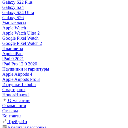
Galaxy S22 Plus
Galaxy S24
Galaxy S24 Ultra
Galaxy S26
Умные часы
Apple Watch
Apple Watch Ultra 2
Google Pixel Watch
Google Pixel Watch 2
Планшеты
Apple iPad
iPad 9 2021
iPad Pro 12.9 2020
Наушники и гарнитуры
Apple Airpods 4
Apple Airpods Pro 3
Игрушки Labubu
Смартфоны
Honor/Huawei
О магазине
О компании
Отзывы
Контакты
Трейд-Ин
Кредит и рассрочка