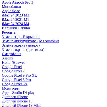
Apple Airpods Pro 3
Моноблоки
Apple iMac
iMac 24 2023 M3
iMac 24 2021 M1
iMac 24 2024 M4
Игрушки Labubu
Ремонты
Замена задней крышки
Замена аккумулятора (Без ошибки)
Замена экрана (аналог)
Замена экрана (оригинал)
Смартфоны
Xiaomi
Honor/Huawei
Google Pixel
Google Pixel 7
Google Pixel 9 Pro XL
Google Pixel 8 Pro
Google Pixel 8A
Мониторы
Apple Studio Display
Дисплеи iPhone
Дисплей iPhone 13
Дисплей iPhone 13 Mini