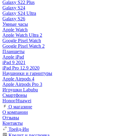
Galaxy S22 Plus
Galaxy S24
Galaxy S24 Ultra
Galaxy S26
Умные часы
Apple Watch
Apple Watch Ultra 2
Google Pixel Watch
Google Pixel Watch 2
Планшеты
Apple iPad
iPad 9 2021
iPad Pro 12.9 2020
Наушники и гарнитуры
Apple Airpods 4
Apple Airpods Pro 3
Игрушки Labubu
Смартфоны
Honor/Huawei
О магазине
О компании
Отзывы
Контакты
Трейд-Ин
Кредит и рассрочка