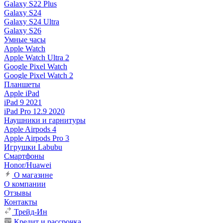
Galaxy S22 Plus
Galaxy S24
Galaxy S24 Ultra
Galaxy S26
Умные часы
Apple Watch
Apple Watch Ultra 2
Google Pixel Watch
Google Pixel Watch 2
Планшеты
Apple iPad
iPad 9 2021
iPad Pro 12.9 2020
Наушники и гарнитуры
Apple Airpods 4
Apple Airpods Pro 3
Игрушки Labubu
Смартфоны
Honor/Huawei
О магазине
О компании
Отзывы
Контакты
Трейд-Ин
Кредит и рассрочка