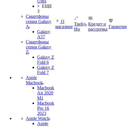
Ultra
+ ЕЩЕ
3
Смартфоны
серии Galaxy
О
Трейд-
Кредит и
A
магазине
Гарантия
Ин
рассрочка
Galaxy
A57
Смартфоны
серии Galaxy
Z
Galaxy Z
Fold 6
Galaxy Z
Fold 7
Apple
Macbook
Macbook
Air 2020
M1
Macbook
Pro 16
2023
Apple Watch
Apple