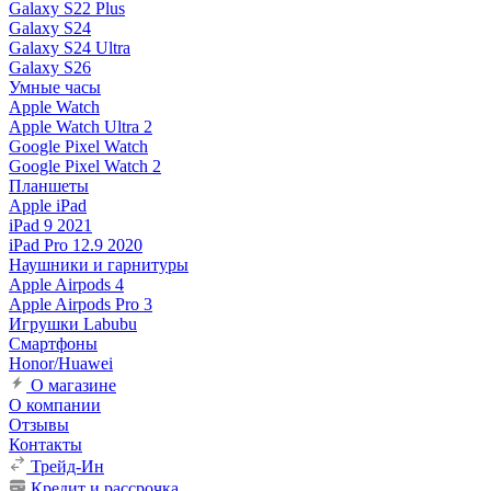
Galaxy S22 Plus
Galaxy S24
Galaxy S24 Ultra
Galaxy S26
Умные часы
Apple Watch
Apple Watch Ultra 2
Google Pixel Watch
Google Pixel Watch 2
Планшеты
Apple iPad
iPad 9 2021
iPad Pro 12.9 2020
Наушники и гарнитуры
Apple Airpods 4
Apple Airpods Pro 3
Игрушки Labubu
Смартфоны
Honor/Huawei
О магазине
О компании
Отзывы
Контакты
Трейд-Ин
Кредит и рассрочка