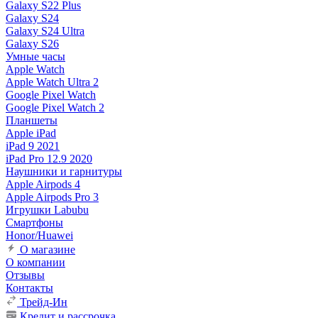
Galaxy S22 Plus
Galaxy S24
Galaxy S24 Ultra
Galaxy S26
Умные часы
Apple Watch
Apple Watch Ultra 2
Google Pixel Watch
Google Pixel Watch 2
Планшеты
Apple iPad
iPad 9 2021
iPad Pro 12.9 2020
Наушники и гарнитуры
Apple Airpods 4
Apple Airpods Pro 3
Игрушки Labubu
Смартфоны
Honor/Huawei
О магазине
О компании
Отзывы
Контакты
Трейд-Ин
Кредит и рассрочка