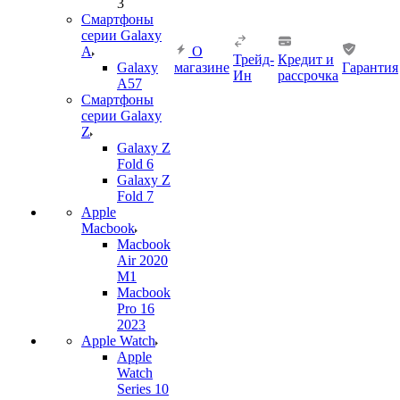
3
Смартфоны
серии Galaxy
A
О
Трейд-
Кредит и
Galaxy
магазине
Гарантия
Ин
рассрочка
A57
Смартфоны
серии Galaxy
Z
Galaxy Z
Fold 6
Galaxy Z
Fold 7
Apple
Macbook
Macbook
Air 2020
M1
Macbook
Pro 16
2023
Apple Watch
Apple
Watch
Series 10