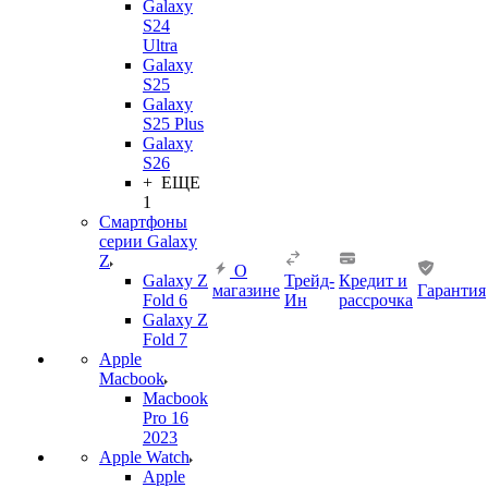
Galaxy
S24
Ultra
Galaxy
S25
Galaxy
S25 Plus
Galaxy
S26
+ ЕЩЕ
1
Смартфоны
серии Galaxy
Z
О
Galaxy Z
Трейд-
Кредит и
магазине
Гарантия
Fold 6
Ин
рассрочка
Galaxy Z
Fold 7
Apple
Macbook
Macbook
Pro 16
2023
Apple Watch
Apple