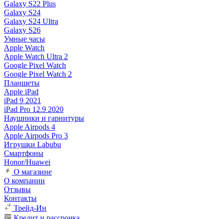
Galaxy S22 Plus
Galaxy S24
Galaxy S24 Ultra
Galaxy S26
Умные часы
Apple Watch
Apple Watch Ultra 2
Google Pixel Watch
Google Pixel Watch 2
Планшеты
Apple iPad
iPad 9 2021
iPad Pro 12.9 2020
Наушники и гарнитуры
Apple Airpods 4
Apple Airpods Pro 3
Игрушки Labubu
Смартфоны
Honor/Huawei
О магазине
О компании
Отзывы
Контакты
Трейд-Ин
Кредит и рассрочка